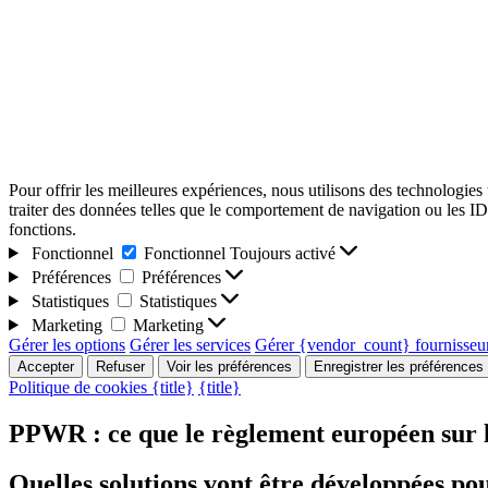
Pour offrir les meilleures expériences, nous utilisons des technologies
traiter des données telles que le comportement de navigation ou les ID u
fonctions.
Fonctionnel
Fonctionnel
Toujours activé
Préférences
Préférences
Statistiques
Statistiques
Marketing
Marketing
Gérer les options
Gérer les services
Gérer {vendor_count} fournisseu
Accepter
Refuser
Voir les préférences
Enregistrer les préférences
Politique de cookies
{title}
{title}
PPWR : ce que le règlement européen sur 
Quelles solutions vont être développées po